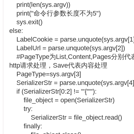
print(len(sys.argv))
print("命令行参数长度不为5")
sys.exit()
else:
LabelCookie = parse.unquote(sys.argv[1]
LabelUrl = parse.unquote(sys.argv[2])
#PageType为List,Content,Page
http请求处理，Save代表内容处理
PageType=sys.argv[3]
SerializerStr = parse.unquote(sys.argv[4]
if (SerializerStr[0:2] != '''{"'''):
file_object = open(SerializerStr)
try:
SerializerStr = file_object.read()
finally: