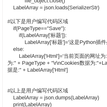
file_object.close()
LabelArray = json.loads(SerializerStr)
#以下是用户编写代码区域
if(PageType=="Save"):
if(LabelArray['标题']):
LabelArray['标题']='这是Python
else:
LabelArray['Html']='当前页面的网址为:'+
为:" + PageType + "\r\nCookies数据为:"+
据是:" + LabelArray['Html']
#以上是用户编写代码区域
LabelArray = json.dumps(LabelArray)
print(LabelArray)