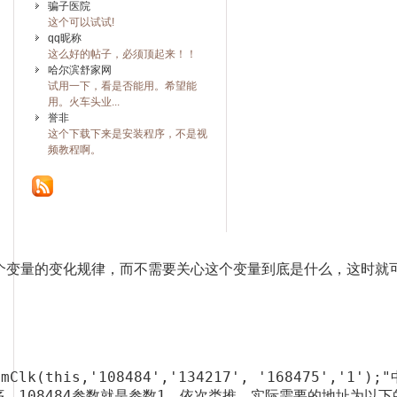
骗子医院
这个可以试试!
qq昵称
这么好的帖子，必须顶起来！！
哈尔滨舒家网
试用一下，看是否能用。希望能
用。火车头业...
誉非
这个下载下来是安装程序，不是视
频教程啊。
个变量的变化规律，而不需要关心这个变量到底是什么，这时就可
s,'108484','134217', '168475','1');
,按照次序，108484参数就是参数1，依次类推。实际需要的地址为以