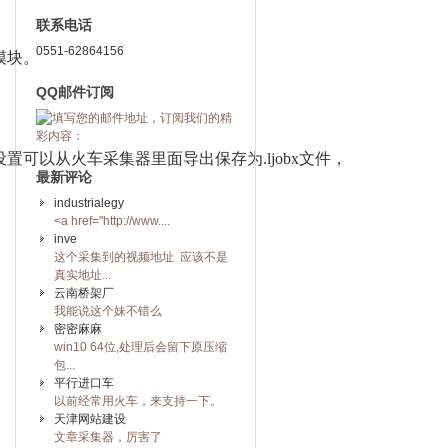
联系电话
0551-62864156
模块。
QQ邮件订阅
以从火车采集器里面导出保存为.ljobx文件，

最新评论
industrialegy
<a href="http://www....
inve
这个采集到的视频地址 应该不是
真实地址...
云南桥架厂
我能说这个妹不错么
密密麻麻
win10 64位,处理后会留下原压缩
包...
平行进口车
以前经常用火车，来支持一下。
天津网站建设
文章采集器，厉害了