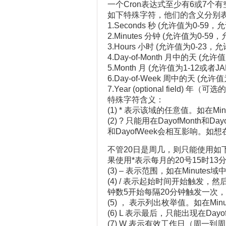
一个Cron表达式至少有6或7
如下特殊字符，他们的含义分别
1.Seconds 秒 (允许值为0-59，
2.Minutes 分钟 (允许值为0-59
3.Hours 小时 (允许值为0-23，允
4.Day-of-Month 月中的天 (允许
5.Month 月 (允许值为1-12或者J
6.Day-of-Week 周中的天 (允许值
7.Year (optional field
特殊字符含义：
(1) * 表示该域的任意值。如在
(2) ? 只能用在DayofMonth
和DayofWeek会相互影响。如
不管20日是周几，则只能使用如下写法
果使用*表示每月的20号15时1
(3) – 表示范围，如在Minute
(4) / 表示起始时间开始触发，然
钟数5开始每隔20分钟触发一次，结
(5) ， 表示列出枚举值。如在Mi
(6) L 表示最后，只能出现在Dayof
(7) W 表示有效工作日（周一到