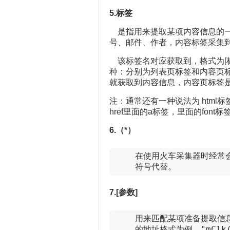
5.标签
是指用来提取某项内容信息的一
号、邮件、作者，内容标签采集
该标签名对应获取到，格式为[标
种：分别为列表页标签和内容页
就获取到内容信息，内容页标签
注：通常还有一种说法为 html
href里面的a标签，里面的font
6.（*）
    在使用火车采集器时经
    符号代替。
7.[参数]
    用来匹配某项准备提取信息的
    的地址格式为例。"mClk