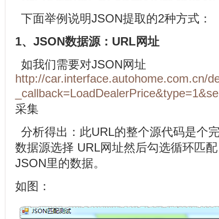
下面举例说明
JSON
提取的
2
种方式：
1
、
JSON
数据源：
URL
网址
如我们需要对
JSON
网址
http://car.interface.autohome.com.cn/d
_callback=LoadDealerPrice&type=1&se
采集
分析得出：此
URL
的整个源代码是个
数据源选择
URL
网址然后勾选循环匹配
JSON
里的数据。
如图：