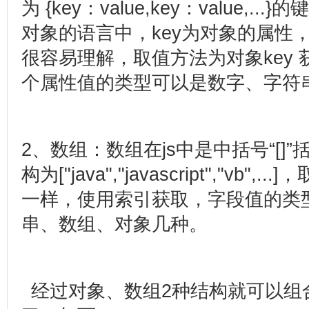
为
{key
：
value,key
：
value,...}
的键
对象的语言中，
key
为对象的属性
很容易理解，取值方法为对象
key
个属性值的类型可以是数字、字符
2
、数组：数组在
js
中是中括号
“[]”
构为
["java","javascript","vb",...]
，
一样，使用索引获取，字段值的类
串、数组、对象几种。
经过对象、数组
2
种结构就可以组