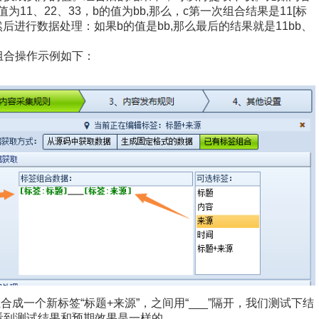
值为11、22、33，b的值为bb,那么，c第一次组合结果是11[标
:b]，然后进行数据处理：如果b的值是bb,那么最后的结果就是11bb、
组合操作示例如下：
组合成一个新标签“标题+来源”，之间用“___”隔开，我们测试下结
看到测试结果和预期效果是一样的。