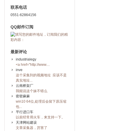
联系电话
0551-62864156
QQ邮件订阅
最新评论
industrialegy
<a href="http://www....
inve
这个采集到的视频地址 应该不是
真实地址...
云南桥架厂
我能说这个妹不错么
密密麻麻
win10 64位,处理后会留下原压缩
包...
平行进口车
以前经常用火车，来支持一下。
天津网站建设
文章采集器，厉害了