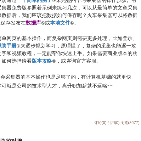
不妨通过一个
简单的例子
来完整的学习采集器的操作步骤。有
③
采集器免费版参照着示例来练习几次，可以从最简单的文章采集
取数据后，我们应该把数据如何保存呢？火车采集器可以将数据
以保存发布在
数据库
或
本地文件
。
⑤
⑥
简单网页的基本操作，而复杂网页则需要更多处理，比如登录、
帮助手册
来逐步规划学习，原理懂了，复杂的采集也能逐一攻
⑦
文字和视频教程，一定能帮你快速上手。如果需要商业版本的功
，如何选择请看
版本攻略
，
或咨询官方客服。
⑧
学会采集器的基本操作也是足够了的，有计算机基础的就更快
可就是公司的技术型人才，离升职加薪就不远咯~~
评论(0)
引用(0)
浏览(8077)