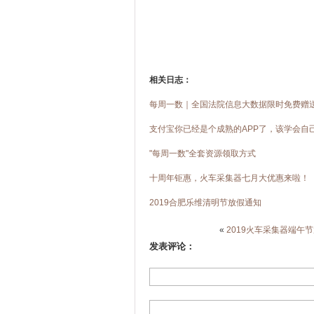
相关日志：
每周一数｜全国法院信息大数据限时免费赠
支付宝你已经是个成熟的APP了，该学会自
"每周一数"全套资源领取方式
十周年钜惠，火车采集器七月大优惠来啦！
2019合肥乐维清明节放假通知
«
2019火车采集器端午
发表评论：