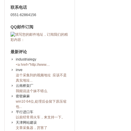
联系电话
0551-62864156
QQ邮件订阅
最新评论
industrialegy
<a href="http://www....
inve
这个采集到的视频地址 应该不是
真实地址...
云南桥架厂
我能说这个妹不错么
密密麻麻
win10 64位,处理后会留下原压缩
包...
平行进口车
以前经常用火车，来支持一下。
天津网站建设
文章采集器，厉害了