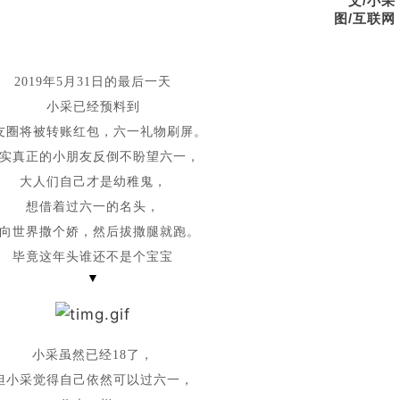
文/小采
图/互联网
2019年5月31日的最后一天
小采已经预料到
友圈将被转账红包，六一礼物刷屏。
实真正的小朋友反倒不盼望六一，
大人们自己才是幼稚鬼，
想借着过六一的名头，
向世界撒个娇，然后拔撒腿就跑。
毕竟这年头谁还不是个宝宝
▼
小采虽然已经18了，
但小采觉得自己依然可以过六一，