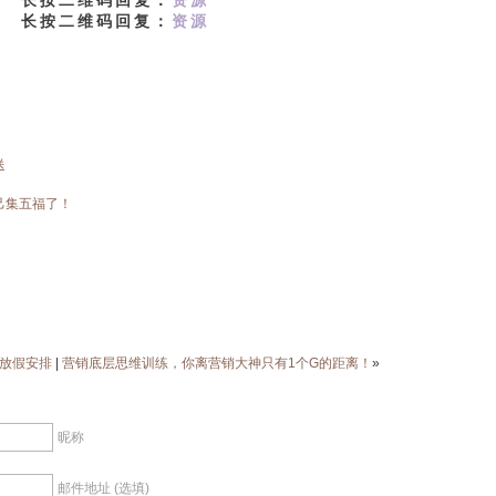
长按二维码
回复：
资源
长按二维码
回复：
资源
送
己集五福了！
节放假安排
|
营销底层思维训练，你离营销大神只有1个G的距离！
»
昵称
邮件地址 (选填)