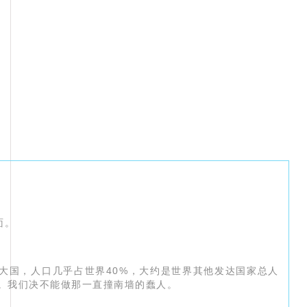
面。
大国，人口几乎占世界40%，大约是世界其他发达国家总人
。我们决不能做那一直撞南墙的蠢人。