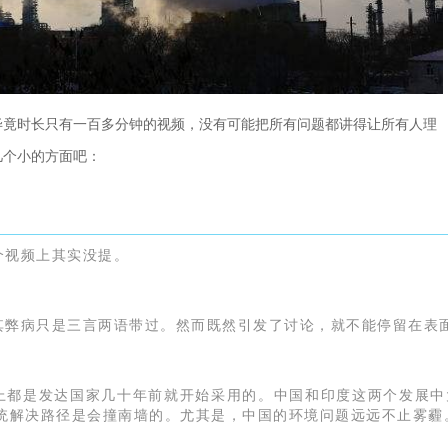
毕竟时长只有一百多分钟的视频，没有可能把所有问题都讲得让所有人理
几个小的方面吧：
这个视频上其实没提。
，其弊病只是三言两语带过。然而既然引发了讨论，就不能停留在表
际上都是发达国家几十年前就开始采用的。中国和印度这两个发展中
统解决路径是会撞南墙的。尤其是，中国的环境问题远远不止雾霾