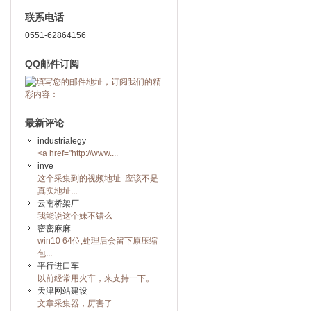
联系电话
0551-62864156
QQ邮件订阅
最新评论
industrialegy
<a href="http://www....
inve
这个采集到的视频地址 应该不是
真实地址...
云南桥架厂
我能说这个妹不错么
密密麻麻
win10 64位,处理后会留下原压缩
包...
平行进口车
以前经常用火车，来支持一下。
天津网站建设
文章采集器，厉害了